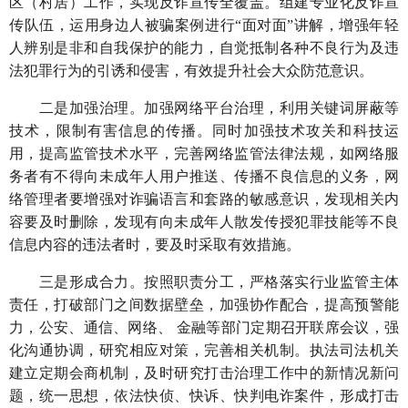
区（村居）工作，实现反诈宣传全覆盖。组建专业化反诈宣
传队伍，运用身边人被骗案例进行“面对面”讲解，增强年轻
人辨别是非和自我保护的能力，自觉抵制各种不良行为及违
法犯罪行为的引诱和侵害，有效提升社会大众防范意识。
二是加强治理。加强网络平台治理，利用关键词屏蔽等
技术，限制有害信息的传播。同时加强技术攻关和科技运
用，提高监管技术水平，完善网络监管法律法规，如网络服
务者有不得向未成年人用户推送、传播不良信息的义务，网
络管理者要增强对诈骗语言和套路的敏感意识，发现相关内
容要及时删除，发现有向未成年人散发传授犯罪技能等不良
信息内容的违法者时，要及时采取有效措施。
三是形成合力。按照职责分工，严格落实行业监管主体
责任，打破部门之间数据壁垒，加强协作配合，提高预警能
力，公安、通信、网络、 金融等部门定期召开联席会议，强
化沟通协调，研究相应对策，完善相关机制。执法司法机关
建立定期会商机制，及时研究打击治理工作中的新情况新问
题，统一思想，依法快侦、快诉、快判电诈案件，形成打击