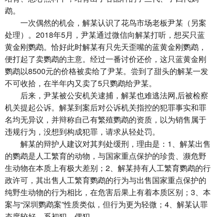
鹉。
一次偶然的机会，解某认识了花鸟市场老板尹某（另案
处理）。2018年5月，尹某通过微信向解某打听，想买只蓝
黄金刚鹦鹉。恰好此时解某有只先天歪嘴的蓝黄金刚鹦鹉，
便打起了卖鹦鹉的主意。经过一番讨价还价，这只蓝黄金刚
鹦鹉以8500元的价格被卖给了尹某。尝到了甜头的解某一发
不可收拾，在半年内又卖了5只鹦鹉给尹某。
后来，尹某被公安机关逮捕，解某也难逃法网,后被检察
机关提起公诉。解某到案后对公诉机关指控的犯罪事实和罪
名均无异议，并辩称自己有繁殖鹦鹉的资质，以为销售属于
违规行为，没想到构成犯罪，请求从轻处罚。
解某的辩护人建议对其判处缓刑，理由是：1、解某出售
的鹦鹉是人工繁育的动物，与国家重点保护的珍贵、濒危野
生动物在本质上有极大差别；2、解某持有人工繁育鹦鹉的行
政许可，其出售人工繁育鹦鹉的行为与出售国家重点保护的
纯野生动物的行为相比，在危害后果上有着本质区别；3、本
案与“深圳鹦鹉案”性质类似，但行为更为轻微；4、解某认罪
态度较好，系初犯、偶犯。