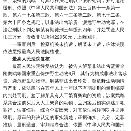
长、繁殖的鹦鹉，对其可在法定刑以下减轻处罚，并可适用
缓刑。依照《中华人民共和国刑法》第三百四十一条第一
款、第六十七条第三款、第六十三条第二款、第七十二条、
第六十四条之规定，以非法出售珍贵、濒危野生动物罪，在
法定刑以下判处解某有期徒刑三年缓刑四年，并处罚金人民
币三万元；没收非法所得22950元，上缴国库。
一审宣判后，检察机关未抗诉，解某未上诉，临沭法院
依法层报最高人民法院核准。
最高人民法院复核
最高人民法院经复核认为，被告人解某非法出售蓝黄金
刚鹦鹉等国家重点保护野生动物6只，其行为构成非法出售珍
贵、濒危野生动物罪。解某非法出售珍贵、濒危野生动物情
节严重，依法应当在五年以上十年以下有期徒刑的量刑幅度
内判处罚刑。鉴于解某具有人工繁育鹦鹉的资质，涉案鹦鹉
系其合法购买后又人工繁育的动物，且归案后如实供述所犯
罪行，认罪悔罪，综合全案因素，对其依法减轻刑罚并适用
缓刑。原审的判决认定的事实清楚，证据确实、充分，定罪
准确，量刑适当。审判程序合法。依照《中华人民共和国刑