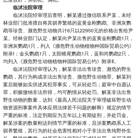
临沭法院审理
临沭法院经审理后查明，解某通过微信联系尹某，未经
林业部门批准擅自将其驯养繁殖的蓝黄金刚鹦鹉、非洲灰鹦
鹉等珍贵、濒危野生动物共计6只以22950元的价格出售给尹
某。经林业部门认定，解某向尹某出售的蓝黄金刚鹦鹉1只，
非洲灰鹦鹉1只，列入《濒危野生动物植物种国际贸易公约》
附录Ⅰ；金头鹦鹉1只，太阳锥尾鹦鹉1只，蓝和尚鹦鹉2只，
均列入《濒危野生动物植物种国际贸易公约》附录Ⅱ。
临沭法院经审理认为，解某非法出售珍贵、濒危的野生
鹦鹉，其行为构成非法出售珍贵、濒危野生动物罪。解某到
案后能够如实供述其犯罪事实，可从轻处罚；庭审中自愿认
罪，积极缴纳非法所得，均可酌情从轻处罚。解某非法出售
野生动物的数量，达到《最高人民法院关于审理破坏野生动
物资源刑事案件具体应用法律若干问题的解释》规定的情节
严重的标准，法定刑期应为五年以上有期徒刑，并处罚金。
解某涉案的数量刚达到情节严重的标准，且涉案鹦鹉系人工
驯养繁殖，其行为的社会危害性相对小于非法出售纯野外生