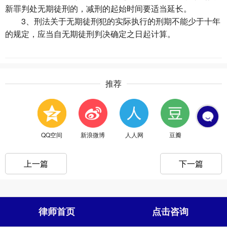
新罪判处无期徒刑的，减刑的起始时间要适当延长。
3、刑法关于无期徒刑犯的实际执行的刑期不能少于十年
的规定，应当自无期徒刑判决确定之日起计算。
推荐
QQ空间
新浪微博
人人网
豆瓣
上一篇
下一篇
律师首页
点击咨询