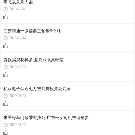
李飞故意杀人案
2019-12-10
江苏南通一微信群主领刑6个月
2019-12-14
贷款骗局花样多 擦亮双眼莫轻信
2019-12-28
私贩电子烟近七万被判拘役并处罚金
2020-01-04
未关好车门致乘客摔死 广东一女司机被追刑责
2020-01-09