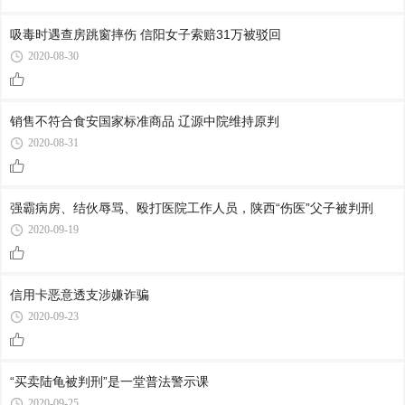
吸毒时遇查房跳窗摔伤 信阳女子索赔31万被驳回
2020-08-30
销售不符合食安国家标准商品 辽源中院维持原判
2020-08-31
强霸病房、结伙辱骂、殴打医院工作人员，陕西“伤医”父子被判刑
2020-09-19
信用卡恶意透支涉嫌诈骗
2020-09-23
“买卖陆龟被判刑”是一堂普法警示课
2020-09-25