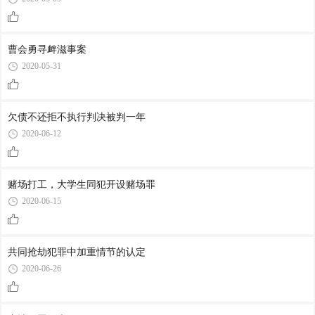
曹会勇寻衅滋事案
2020-05-31
欠债不还拒不执行判决被判一年
2020-06-12
赌场打工，大学生同犯开设赌场罪
2020-06-15
共同抢劫犯罪中加重情节的认定
2020-06-26