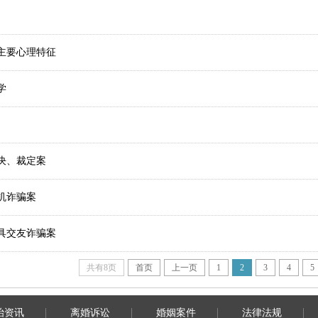
主要心理特征
学
决、裁定案
机诈骗案
具交友诈骗案
共有8页
首页
上一页
1
2
3
4
5
治资讯
离婚诉讼
婚姻案件
法律法规