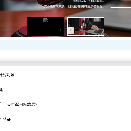
1
2
研究对象
机
、买卖军用标志罪?
构特征